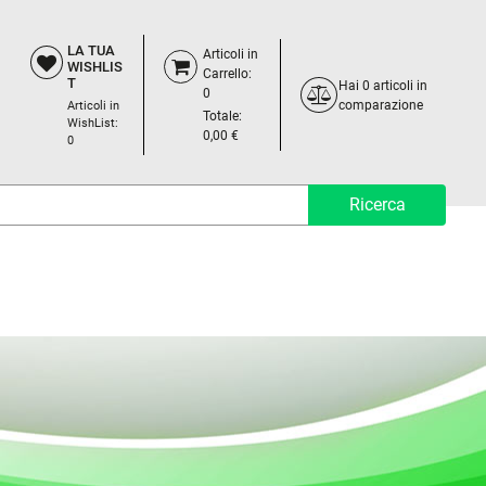
LA TUA
Articoli in
WISHLIS
Carrello:
T
Hai
0
articoli in
0
comparazione
Articoli in
Totale:
WishList:
0,00 €
0