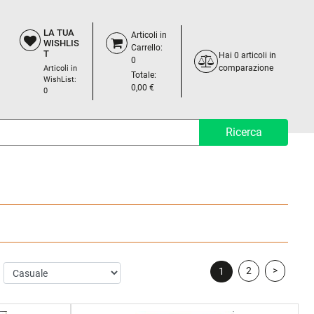
LA TUA
Articoli in
WISHLIS
Carrello:
T
Hai
0
articoli in
0
comparazione
Articoli in
Totale:
WishList:
0,00 €
0
2
>
1