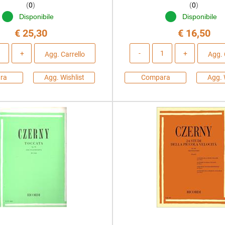
(
0
)
(
0
)
Disponibile
Disponibile
€ 25,30
€ 16,50
Quantità
Quantità
Agg. Carrello
Agg. 
ra
Agg. Wishlist
Compara
Agg. 