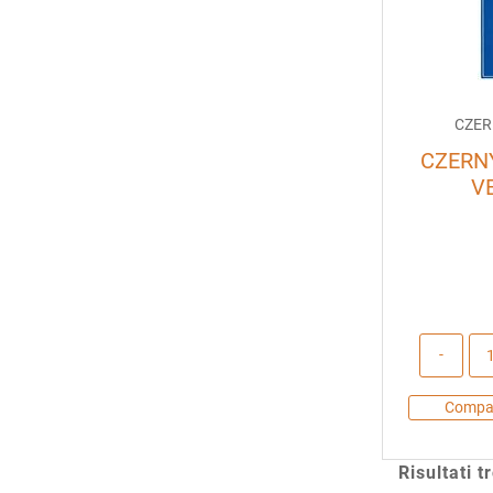
CZER
CZERN
V
Compa
Risultati t