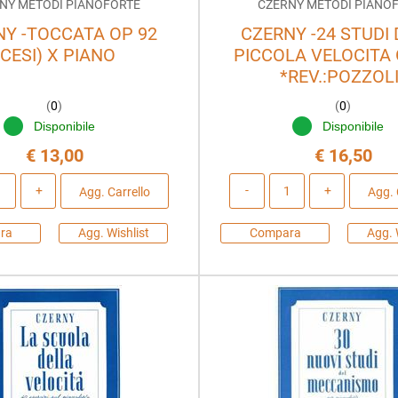
NY METODI PIANOFORTE
CZERNY METODI PIANO
NY -TOCCATA OP 92
CZERNY -24 STUDI
(CESI) X PIANO
PICCOLA VELOCITA 
*REV.:POZZOLI
(
0
)
(
0
)
Disponibile
Disponibile
€ 13,00
€ 16,50
Quantità
Quantità
Agg. Carrello
Agg. 
ra
Agg. Wishlist
Compara
Agg. 