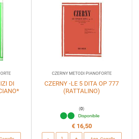
FORTE
CZERNY METODI PIANOFORTE
ZI DI
CZERNY -LE 5 DITA OP 777
CIANO*
(RATTALINO)
(
0
)
e
Disponibile
€ 16,50
Quantità
Carrello
Agg. Carrello