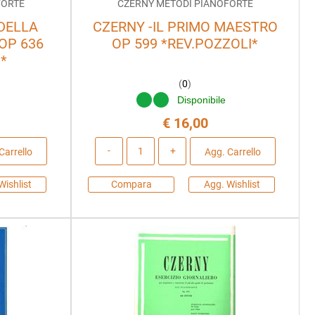
FORTE
CZERNY METODI PIANOFORTE
 DELLA
CZERNY -IL PRIMO MAESTRO
OP 636
OP 599 *REV.POZZOLI*
*
(
0
)
Disponibile
€ 16,00
Quantità
Carrello
Agg. Carrello
Wishlist
Compara
Agg. Wishlist