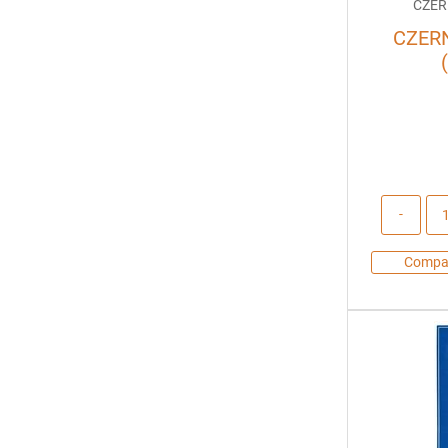
CZER
CZER
Compa