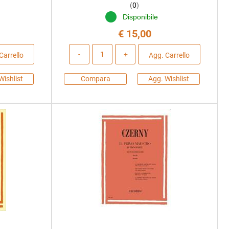
(
0
)
Disponibile
€ 15,00
Quantità
Carrello
Agg. Carrello
Wishlist
Compara
Agg. Wishlist