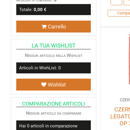
Articoli in Carrello:
0
Totale:
0,00 €
Compa
Carrello
LA TUA WISHLIST
Nessun articolo nella Wishlist
Articoli in WishList:
0
Wishlist
CZER
COMPARAZIONE ARTICOLI
CZER
Nessun articolo da comparare
LEGATO
OP 
Hai
0
articoli in comparazione