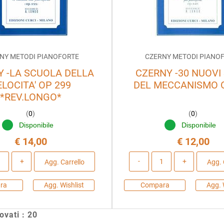
NY METODI PIANOFORTE
CZERNY METODI PIANO
Y -LA SCUOLA DELLA
CZERNY -30 NUOVI
ELOCITA' OP 299
DEL MECCANISMO 
*REV.LONGO*
(
0
)
(
0
)
Disponibile
Disponibile
€ 14,00
€ 12,00
Quantità
Quantità
Agg. Carrello
Agg. 
ra
Agg. Wishlist
Compara
Agg. 
rovati : 20