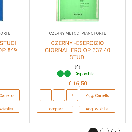
FORTE
CZERNY METODI PIANOFORTE
 STUDI
CZERNY -ESERCIZIO
OP 849
GIORNALIERO OP 337 40
STUDI
(
0
)
Disponibile
€ 16,50
Quantità
Carrello
Agg. Carrello
Wishlist
Compara
Agg. Wishlist