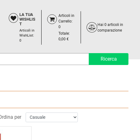
LA TUA
Articoli in
WISHLIS
Carrello:
T
Hai
0
articoli in
0
comparazione
Articoli in
Totale:
WishList:
0,00 €
0
Ordina per