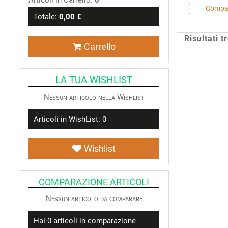
Articoli in Carrello:
0
Compa
Totale:
0,00 €
Risultati t
Carrello
LA TUA WISHLIST
Nessun articolo nella Wishlist
Articoli in WishList:
0
Wishlist
COMPARAZIONE ARTICOLI
Nessun articolo da comparare
Hai
0
articoli in comparazione