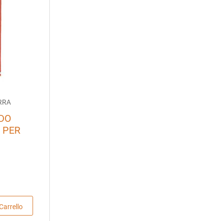
RRA
ODO
 PER
Carrello