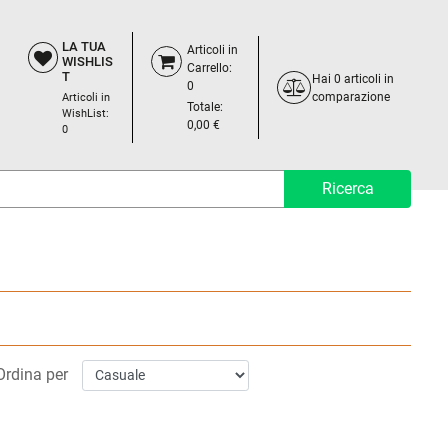
LA TUA
Articoli in
WISHLIS
Carrello:
T
Hai
0
articoli in
0
comparazione
Articoli in
Totale:
WishList:
0,00 €
0
Ordina per