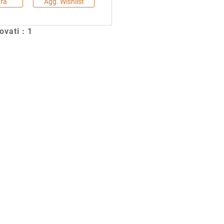
ra
Agg. Wishlist
rovati : 1