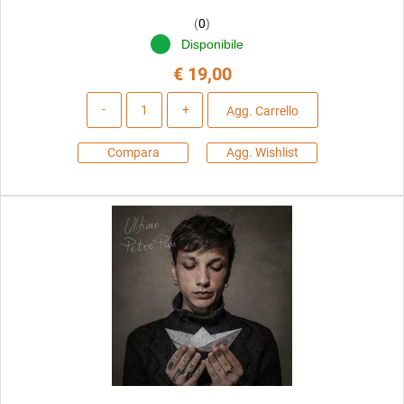
(
0
)
Disponibile
€ 19,00
Quantità
Agg. Carrello
Compara
Agg. Wishlist