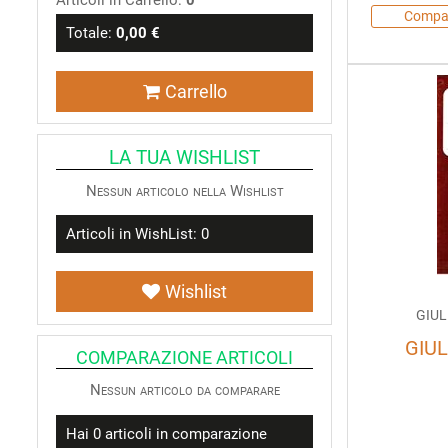
Articoli in Carrello:
0
Compa
Totale:
0,00 €
Carrello
LA TUA WISHLIST
Nessun articolo nella Wishlist
Articoli in WishList:
0
Wishlist
GIUL
GIUL
COMPARAZIONE ARTICOLI
Nessun articolo da comparare
Hai
0
articoli in comparazione