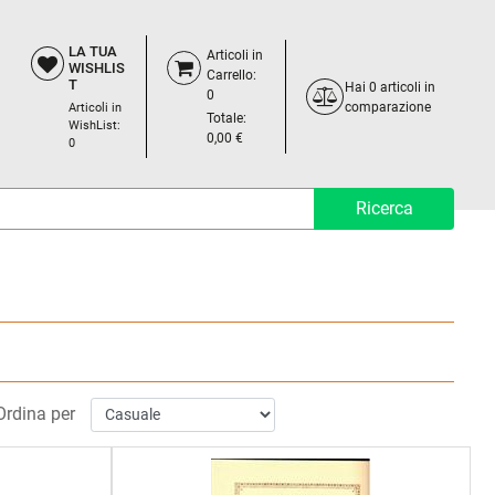
LA TUA
Articoli in
WISHLIS
Carrello:
T
Hai
0
articoli in
0
comparazione
Articoli in
Totale:
WishList:
0,00 €
0
Ordina per