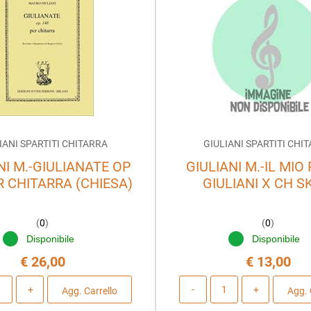
IANI SPARTITI CHITARRA
GIULIANI SPARTITI CHI
NI M.-GIULIANATE OP
GIULIANI M.-IL MIO
R CHITARRA (CHIESA)
GIULIANI X CH S
(
0
)
(
0
)
Disponibile
Disponibile
€ 26,00
€ 13,00
Quantità
Quantità
Agg. Carrello
Agg. 