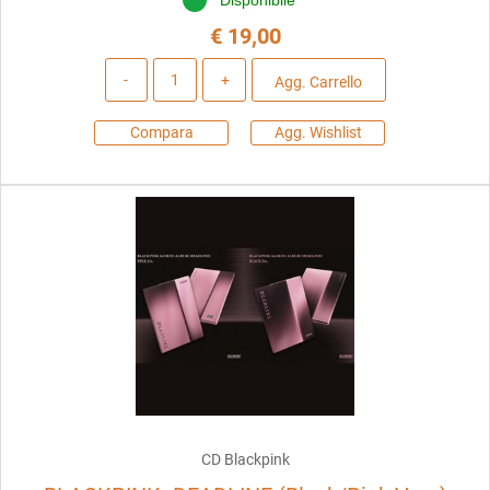
Disponibile
€ 19,00
Quantità
Agg. Carrello
Compara
Agg. Wishlist
CD Blackpink