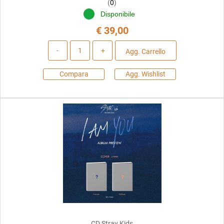
(
0
)
Disponibile
€ 39,00
Quantità
Agg. Carrello
Compara
Agg. Wishlist
CD Stray Kids