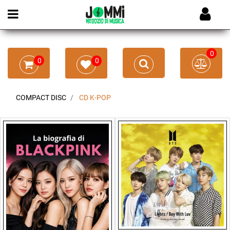
Open menu
0
0
0
COMPACT DISC
CD K-POP