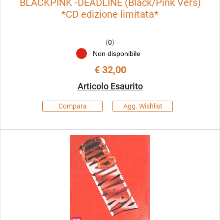
BLACKPINK -DEADLINE (Black/Pink Vers)
*CD edizione limitata*
(
0
)
Non disponibile
€ 32,00
Articolo Esaurito
Compara
Agg. Wishlist