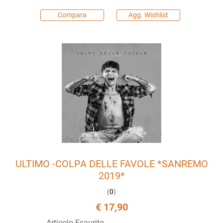
Compara
Agg. Wishlist
ULTIMO -COLPA DELLE FAVOLE *SANREMO
2019*
(
0
)
€ 17,90
Articolo Esaurito