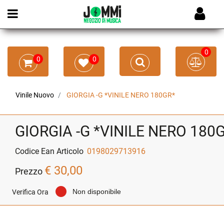
Open menu
0
0
0
Vinile Nuovo
GIORGIA -G *VINILE NERO 180GR*
GIORGIA -G *VINILE NERO 180
Codice Ean Articolo
0198029713916
€ 30,00
Prezzo
Non disponibile
Verifica Ora