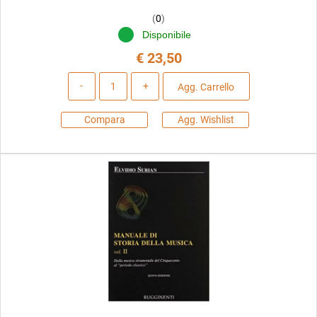
(
0
)
Disponibile
€ 23,50
Quantità
Agg. Carrello
Compara
Agg. Wishlist