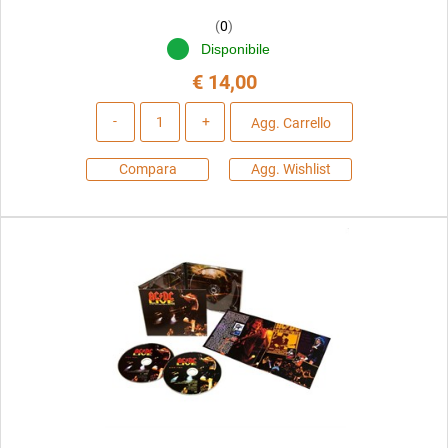
(
0
)
Disponibile
€ 14,00
Quantità
Agg. Carrello
Compara
Agg. Wishlist