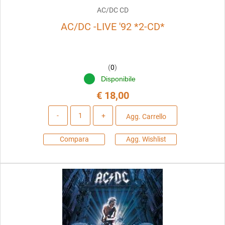
AC/DC CD
AC/DC -LIVE '92 *2-CD*
(
0
)
Disponibile
€ 18,00
Quantità
Agg. Carrello
Compara
Agg. Wishlist