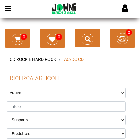
Open menu
0
0
0
CD ROCK E HARD ROCK
AC/DC CD
RICERCA ARTICOLI
La modifica di un filtro aggiorna automaticamente gli altri filtr