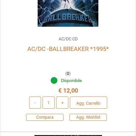
AC/DC CD
AC/DC -BALLBREAKER *1995*
(
0
)
Disponibile
€ 12,00
Quantità
Agg. Carrello
Compara
Agg. Wishlist