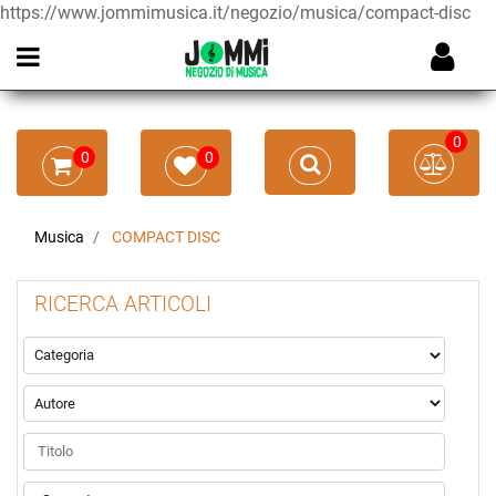
https://www.jommimusica.it/negozio/musica/compact-disc
Open menu
0
0
0
Musica
COMPACT DISC
RICERCA ARTICOLI
La modifica di un filtro aggiorna automaticamente gli altri filtr