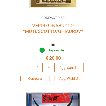
COMPACT DISC
VERDI G.-NABUCCO
*MUTI/SCOTTO/GHIAUROV*
(
0
)
Disponibile
€ 20,00
Quantità
Agg. Carrello
Compara
Agg. Wishlist