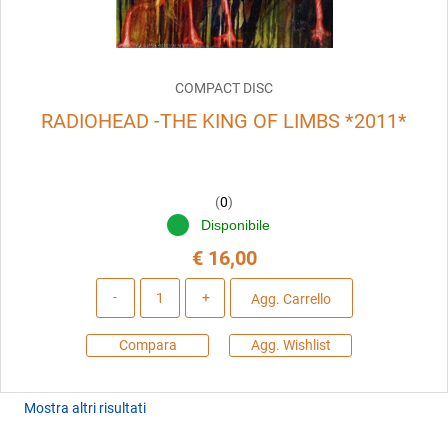
COMPACT DISC
RADIOHEAD -THE KING OF LIMBS *2011*
(
0
)
Disponibile
€ 16,00
Quantità
Agg. Carrello
Compara
Agg. Wishlist
Mostra altri risultati