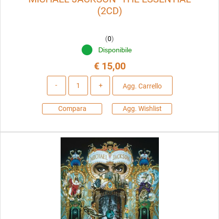
(2CD)
(
0
)
Disponibile
€ 15,00
Quantità
Agg. Carrello
Compara
Agg. Wishlist