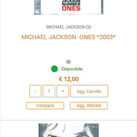
MICHAEL JACKSON CD
MICHAEL JACKSON -ONES *2003*
(
0
)
Disponibile
€ 12,00
Quantità
Agg. Carrello
Compara
Agg. Wishlist