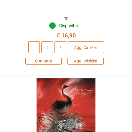
(
0
)
Disponibile
€ 16,90
Quantità
Agg. Carrello
Compara
Agg. Wishlist