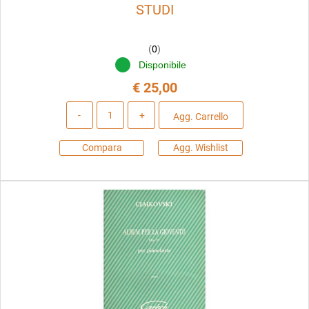
STUDI
(
0
)
Disponibile
€ 25,00
Quantità
Agg. Carrello
Compara
Agg. Wishlist