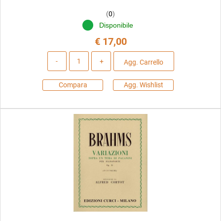
(
0
)
Disponibile
€ 17,00
Quantità
Agg. Carrello
Compara
Agg. Wishlist