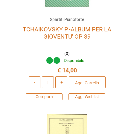
Spartiti Pianoforte
TCHAIKOVSKY P.-ALBUM PER LA
GIOVENTU' OP 39
(
0
)
Disponibile
€ 14,00
Quantità
Agg. Carrello
Compara
Agg. Wishlist