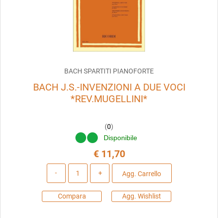
BACH SPARTITI PIANOFORTE
BACH J.S.-INVENZIONI A DUE VOCI
*REV.MUGELLINI*
(
0
)
Disponibile
€ 11,70
Quantità
Agg. Carrello
Compara
Agg. Wishlist