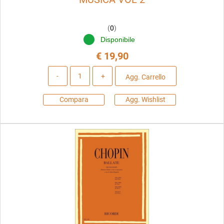
(
0
)
Disponibile
€ 19,90
Quantità
Agg. Carrello
Compara
Agg. Wishlist