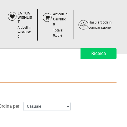
LA TUA
Articoli in
WISHLIS
Carrello:
T
Hai
0
articoli in
0
comparazione
Articoli in
Totale:
WishList:
0,00 €
0
Ordina per