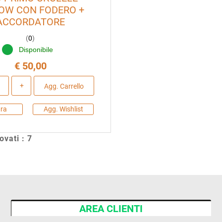
OW CON FODERO +
ACCORDATORE
(
0
)
Disponibile
€ 50,00
Quantità
Agg. Carrello
ra
Agg. Wishlist
rovati : 7
AREA CLIENTI