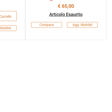
€ 65,00
Articolo Esaurito
Carrello
Compara
Agg. Wishlist
Wishlist