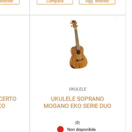
Wishlist
Compara
Agg. Wishlist
UKULELE
CERTO
UKULELE SOPRANO
KO
MOGANO EKO SERIE DUO
(
0
)
Non disponibile