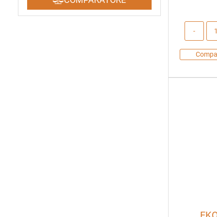
Compa
EKO