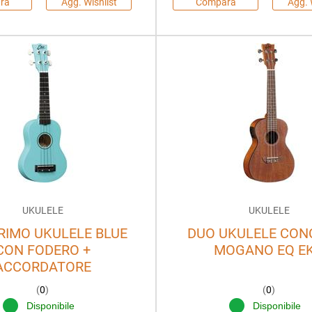
ra
Agg. Wishlist
Compara
Agg. 
UKULELE
UKULELE
RIMO UKULELE BLUE
DUO UKULELE CON
CON FODERO +
MOGANO EQ E
ACCORDATORE
(
0
)
(
0
)
Disponibile
Disponibile