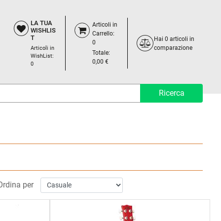
LA TUA
Articoli in
WISHLIS
Carrello:
T
Hai
0
articoli in
0
comparazione
Articoli in
Totale:
WishList:
0,00 €
0
Ordina per