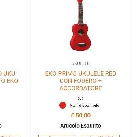
UKULELE
O UKU
EKO PRIMO UKULELE RED
TO EKO
CON FODERO +
ACCORDATORE
(
0
)
e
Non disponibile
€ 50,00
o
Articolo Esaurito