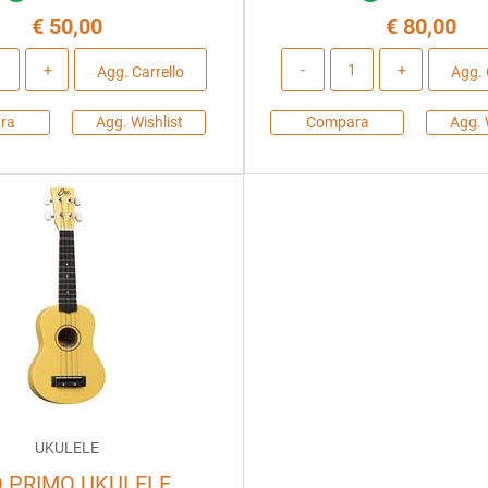
€ 50,00
€ 80,00
Quantità
Quantità
Agg. Carrello
Agg. 
ra
Agg. Wishlist
Compara
Agg. 
UKULELE
 PRIMO UKULELE