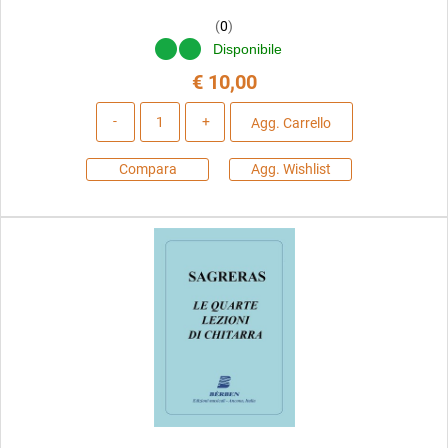
(
0
)
Disponibile
€ 10,00
Quantità
Agg. Carrello
Compara
Agg. Wishlist