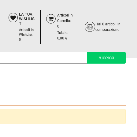
LA TUA
Articoli in
WISHLIS
Carrello:
T
Hai
0
articoli in
0
comparazione
Articoli in
Totale:
WishList:
0,00 €
0