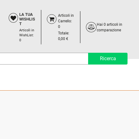
LA TUA
Articoli in
WISHLIS
Carrello:
T
Hai
0
articoli in
0
comparazione
Articoli in
Totale:
WishList:
0,00 €
0