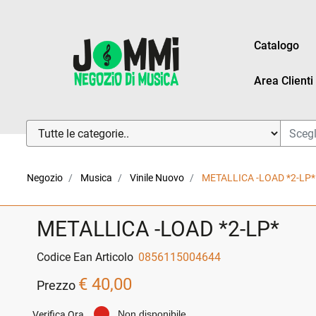
Catalogo
Area Clienti
La modifica di un filtro aggiorna automaticamente gli altri fi
Negozio
Musica
Vinile Nuovo
METALLICA -LOAD *2-LP*
METALLICA -LOAD *2-LP*
Codice Ean Articolo
0856115004644
€ 40,00
Prezzo
Non disponibile
Verifica Ora