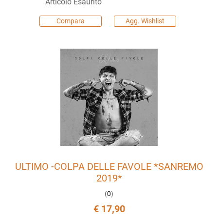
Articolo Esaurito
Compara
Agg. Wishlist
ULTIMO -COLPA DELLE FAVOLE *SANREMO
2019*
(
0
)
€ 17,90