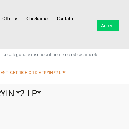
Offerte
Chi Siamo
Contatti
Accedi
ltri disponibili.
CENT -GET RICH OR DIE TRYIN *2-LP*
YIN *2-LP*