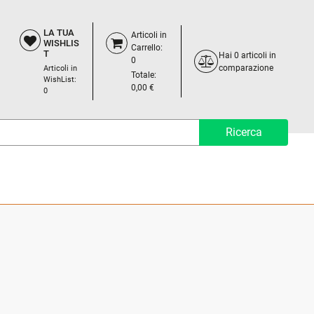
LA TUA
Articoli in
WISHLIS
Carrello:
T
Hai
0
articoli in
0
comparazione
Articoli in
Totale:
WishList:
0,00 €
0