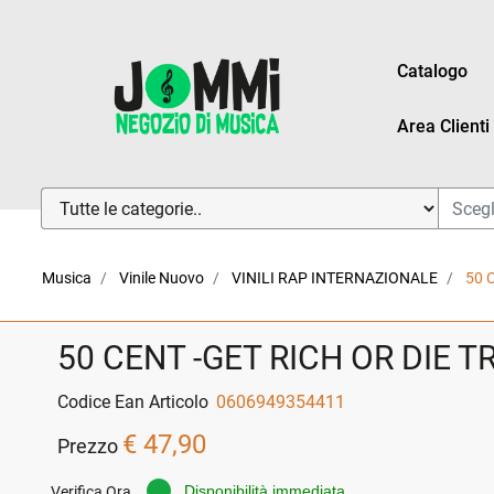
Catalogo
Area Clienti
La modifica di un filtro aggiorna automaticamente gli altri fi
Musica
Vinile Nuovo
VINILI RAP INTERNAZIONALE
50 
50 CENT -GET RICH OR DIE TR
Codice Ean Articolo
0606949354411
€ 47,90
Prezzo
Disponibilità immediata
Verifica Ora