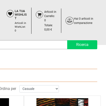
LA TUA
Articoli in
WISHLIS
Carrello:
T
Hai
0
articoli in
0
comparazione
Articoli in
Totale:
WishList:
0,00 €
0
Ordina per