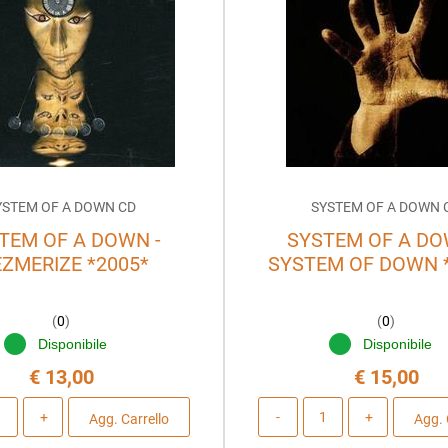
YSTEM OF A DOWN CD
SYSTEM OF A DOWN 
TEM OF A DOWN -
SYSTEM OF A DO
ZMERIZE *2005*
SYSTEM OF DOWN 
(
0
)
(
0
)
Disponibile
Disponibile
€ 13,00
€ 15,00
Quantità
Quantità
Agg. Carrello
Agg. 