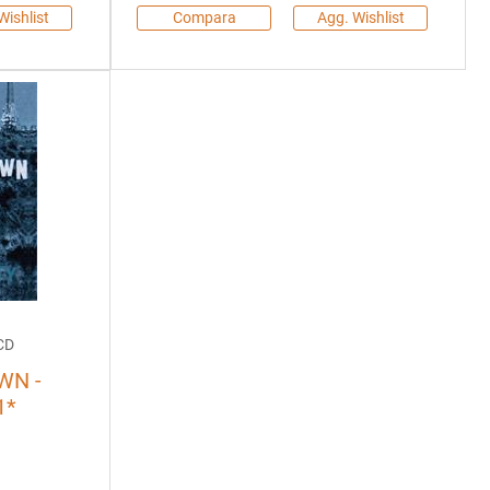
Wishlist
Compara
Agg. Wishlist
CD
WN -
1*