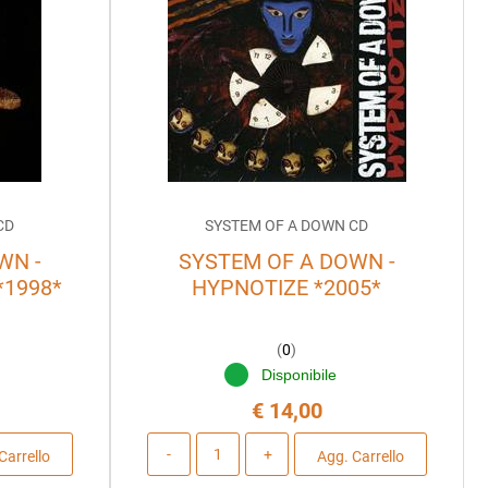
CD
SYSTEM OF A DOWN CD
WN -
SYSTEM OF A DOWN -
*1998*
HYPNOTIZE *2005*
(
0
)
Disponibile
€ 14,00
Quantità
Carrello
Agg. Carrello