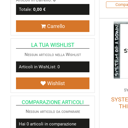
Articoli in Carrello:
0
Compa
Totale:
0,00 €
Carrello
LA TUA WISHLIST
Nessun articolo nella Wishlist
Articoli in WishList:
0
Wishlist
S
SYSTE
COMPARAZIONE ARTICOLI
THI
Nessun articolo da comparare
Hai
0
articoli in comparazione