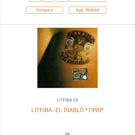
Compara
Agg. Wishlist
LITFIBA CD
LITFIBA -EL DIABLO *1990*
(
0
)