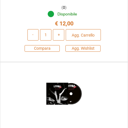
(
0
)
Disponibile
€ 12,00
Quantità
Agg. Carrello
Compara
Agg. Wishlist