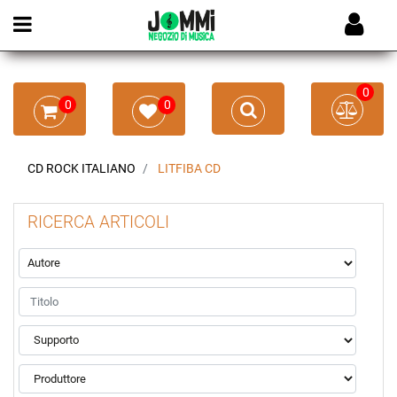
Open menu
0
0
0
CD ROCK ITALIANO
LITFIBA CD
RICERCA ARTICOLI
La modifica di un filtro aggiorna automaticamente gli altri filtr