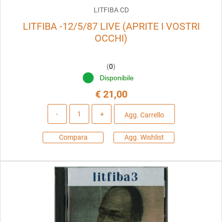
LITFIBA CD
LITFIBA -12/5/87 LIVE (APRITE I VOSTRI
OCCHI)
(
0
)
Disponibile
€ 21,00
Quantità
Agg. Carrello
Compara
Agg. Wishlist